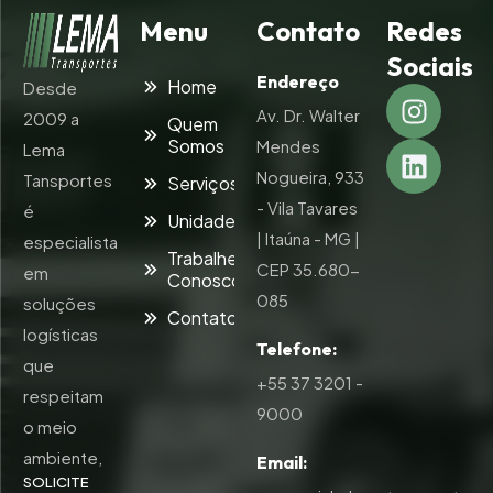
Menu
Contato
Redes
Sociais
Endereço
Home
Desde
Av. Dr. Walter
2009 a
Quem
Somos
Mendes
Lema
Nogueira, 933
Tansportes
Serviços
- Vila Tavares
é
Unidades
| Itaúna - MG |
especialista
Trabalhe
CEP 35.680-
em
Conosco
085
soluções
Contato
logísticas
Telefone:
que
+55 37 3201 -
respeitam
9000
o meio
ambiente,
Email:
SOLICITE