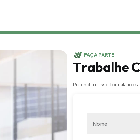
FAÇA PARTE
T
r
a
b
a
l
h
e
Preencha nosso formulário e a