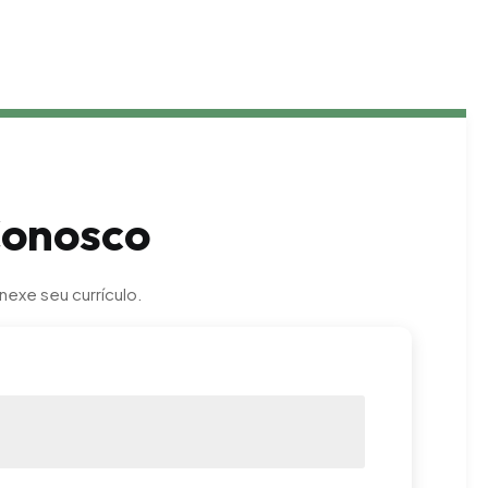
C
o
n
o
s
c
o
nexe seu currículo.