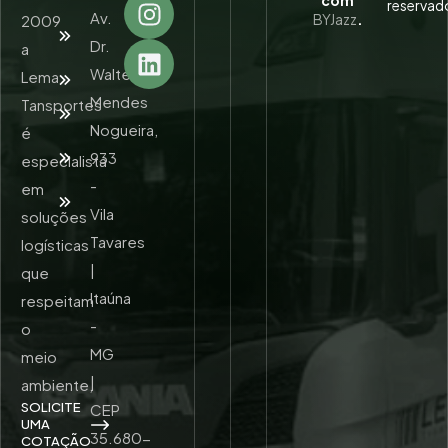
com
reservad
Av.
BYJazz
.
2009
Quem
Somos
Dr.
a
Walter
Lema
Serviços
Mendes
Tansportes
Unidades
Nogueira,
é
Trabalhe
933
especialista
Conosco
-
em
Contato
Vila
soluções
Tavares
logísticas
|
que
Itaúna
respeitam
-
o
MG
meio
|
ambiente,
SOLICITE
CEP
UMA
35.680-
COTAÇÃO