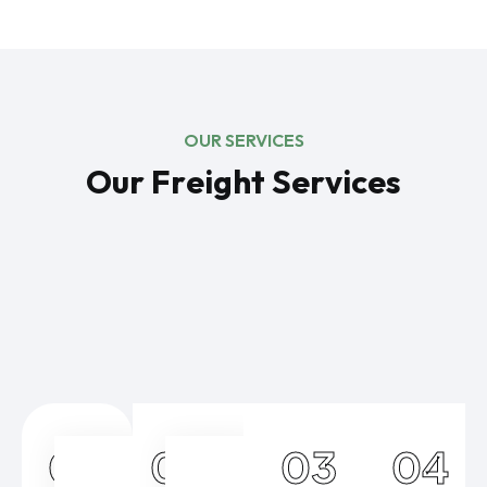
OUR SERVICES
O
u
r
F
r
e
i
g
h
t
S
e
r
v
i
c
e
s
01
02
03
04