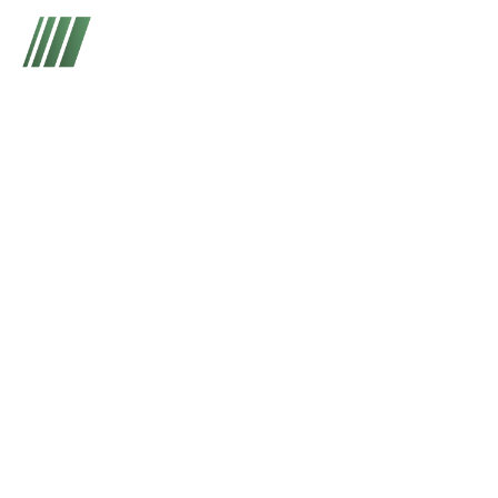
People Transportation
services
Lema Transportes
Services Five