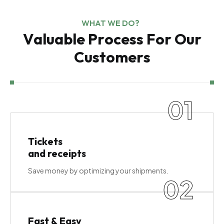
WHAT WE DO?
V
a
l
u
a
b
l
e
P
r
o
c
e
s
s
F
o
r
O
u
r
C
u
s
t
o
m
e
r
s
01
Tickets
and receipts
Save money by optimizing your shipments.
02
Fast & Easy