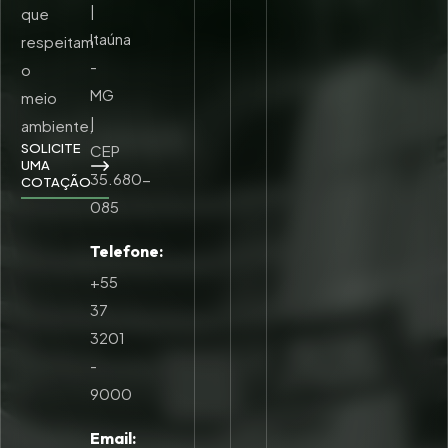
|
que
Itaúna
respeitam
-
o
MG
meio
|
ambiente,
SOLICITE
CEP
UMA
35.680-
COTAÇÃO
085
Telefone:
+55
37
3201
-
9000
Email: